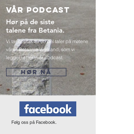
Vår Podcast
Hør på de siste
talene fra Betania.
Vi tar opptak av en del taler på møtene
våre i Betaania Vigeland, som vi
legger ut her i vår podcast.
HØR NÅ
Følg oss på Facebook.