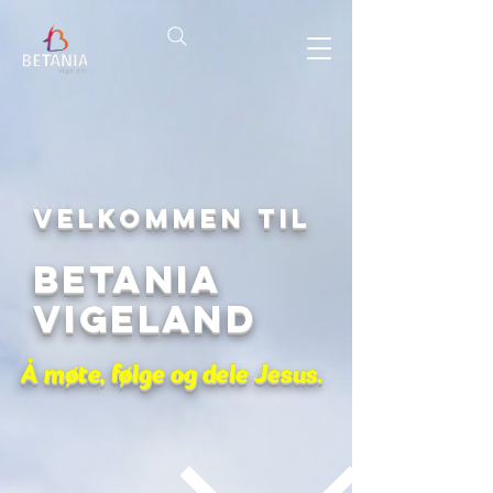
Velkommen til
Betania
Vigeland
Å møte, følge og dele Jesus.