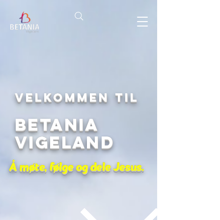
Velkommen til
Betania
Vigeland
Å møte, følge og dele Jesus.