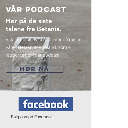
Vår Podcast
Hør på de siste
talene fra Betania.
Vi tar opptak av en del taler på møtene
våre i Betaania Vigeland, som vi
legger ut her i vår podcast.
HØR NÅ
Følg oss på Facebook.