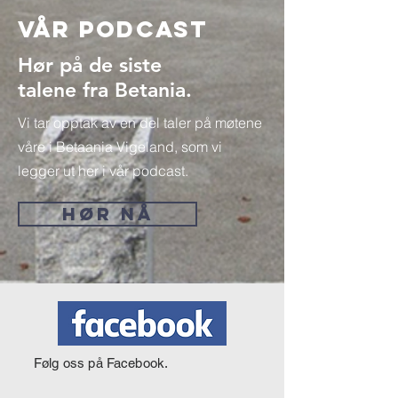
Vår Podcast
Hør på de siste
talene fra Betania.
Vi tar opptak av en del taler på møtene
våre i Betaania Vigeland, som vi
legger ut her i vår podcast.
HØR NÅ
Følg oss på Facebook.