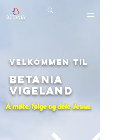
Velkommen til
Betania
Vigeland
Å møte, følge og dele Jesus.