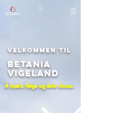
Velkommen til
Betania
Vigeland
Å møte, følge og dele Jesus.