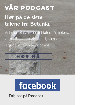
Vår Podcast
Hør på de siste
talene fra Betania.
Vi tar opptak av en del taler på møtene
våre i Betaania Vigeland, som vi
legger ut her i vår podcast.
HØR NÅ
Følg oss på Facebook.