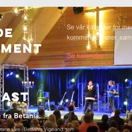
Se vår kalender for me
de
kommende møter, saml
EMENT
Se kalender
cast
 fra Betania.
møtene våre i Betaania Vigeland, som