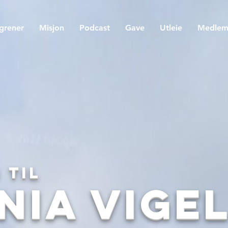
egrener
Misjon
Podcast
Gave
Utleie
Medle
 til
nia Vige