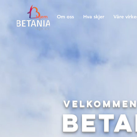
Hjem
Om oss
Hva skjer
Våre virk
Velkommen
Beta