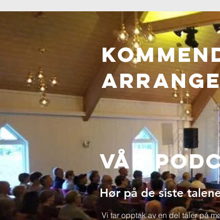
Kommen
ARRANG
Vår Pod
Hør på de siste talene
Vi tar opptak av en del taler på 