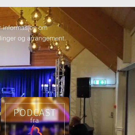
r informasjon om
inger og arrangement.