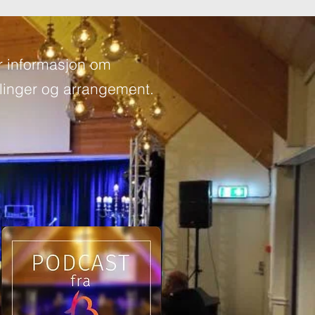
r informasjon om
inger og arrangement.