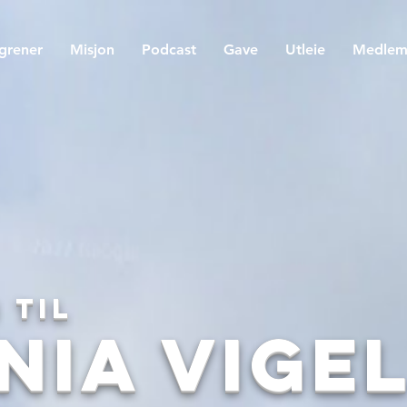
egrener
Misjon
Podcast
Gave
Utleie
Medle
 til
nia Vige