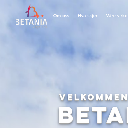
Hjem
Om oss
Hva skjer
Våre virk
Velkommen
Beta