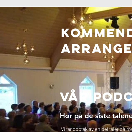
Kommen
ARRANG
Vår Pod
Hør på de siste talene
Vi tar opptak av en del taler på 