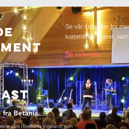
Se vår kalender for me
de
kommende møter, saml
EMENT
Se kalender
cast
 fra Betania.
møtene våre i Betaania Vigeland, som