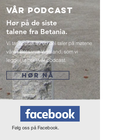
Vår Podcast
Hør på de siste
talene fra Betania.
Vi tar opptak av en del taler på møtene
våre i Betaania Vigeland, som vi
legger ut her i vår podcast.
HØR NÅ
Følg oss på Facebook.