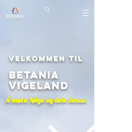
Velkommen til
Betania
Vigeland
Å møte, følge og dele Jesus.