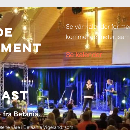
Se vår kalender for me
de
kommende møter, saml
EMENT
Se kalender
cast
 fra Betania.
møtene våre i Betaania Vigeland, som