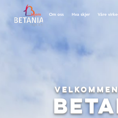
Hjem
Om oss
Hva skjer
Våre virk
Velkommen
Beta