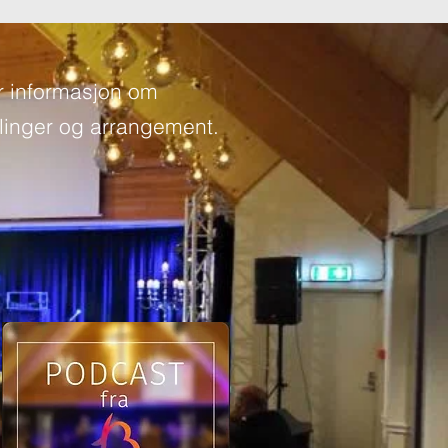
r informasjon om
inger og arrangement.