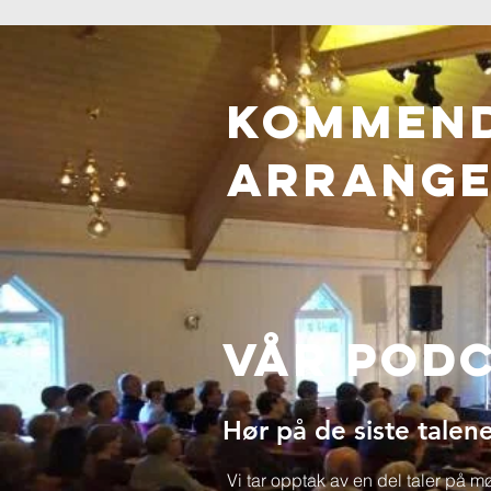
Kommen
ARRANG
Vår Pod
Hør på de siste talene
Vi tar opptak av en del taler på 