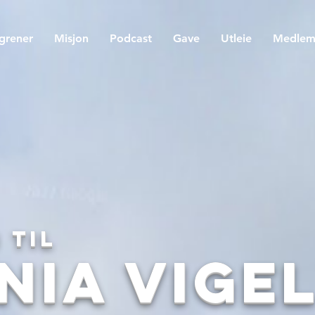
egrener
Misjon
Podcast
Gave
Utleie
Medle
 til
nia Vige