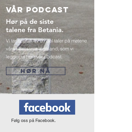
Vår Podcast
Hør på de siste
talene fra Betania.
Vi tar opptak av en del taler på møtene
våre i Betaania Vigeland, som vi
legger ut her i vår podcast.
HØR NÅ
Følg oss på Facebook.