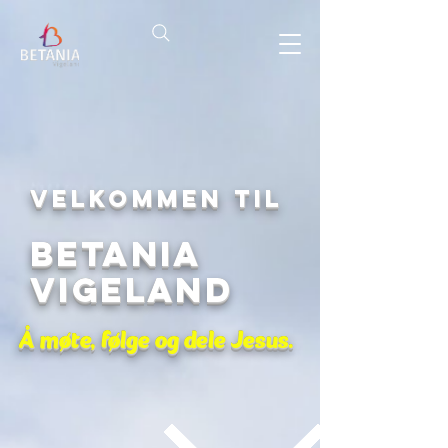
Velkommen til
Betania
Vigeland
Å møte, følge og dele Jesus.