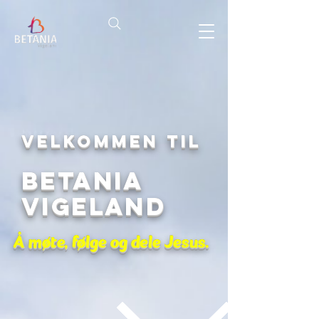
Velkommen til
Betania
Vigeland
Å møte, følge og dele Jesus.