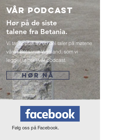
Vår Podcast
Hør på de siste
talene fra Betania.
Vi tar opptak av en del taler på møtene
våre i Betaania Vigeland, som vi
legger ut her i vår podcast.
HØR NÅ
Følg oss på Facebook.