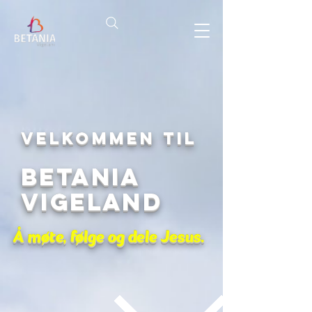
Velkommen til
Betania
Vigeland
Å møte, følge og dele Jesus.