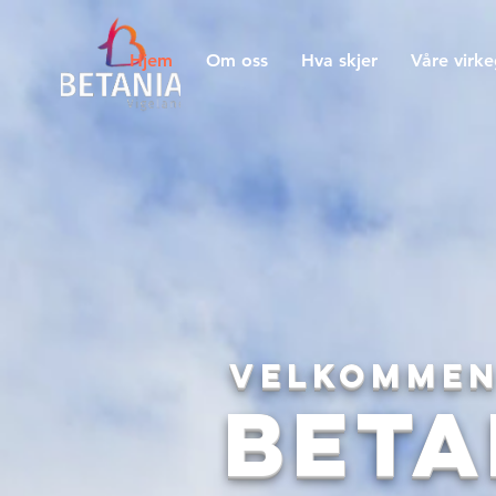
Hjem
Om oss
Hva skjer
Våre virk
Velkommen
Beta