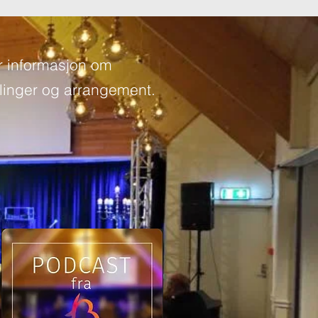
r informasjon om
inger og arrangement.