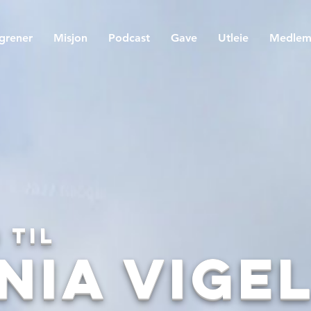
egrener
Misjon
Podcast
Gave
Utleie
Medle
 til
nia Vige