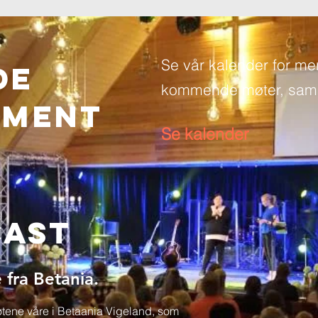
Se vår kalender for me
de
kommende møter, saml
EMENT
Se kalender
cast
 fra Betania.
møtene våre i Betaania Vigeland, som