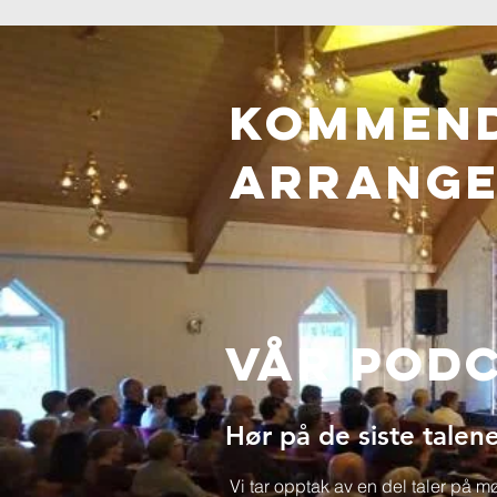
Kommen
ARRANG
Vår Pod
Hør på de siste talene
Vi tar opptak av en del taler på 