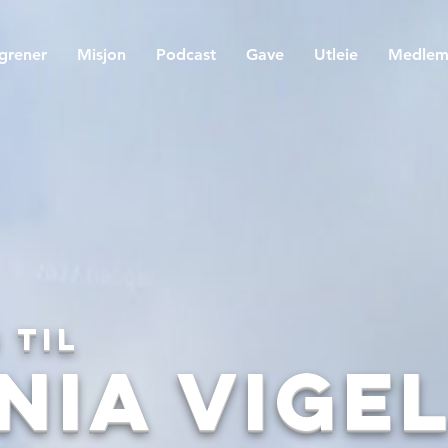
egrener
Misjon
Podcast
Gave
Utleie
Medle
 til
nia Vige