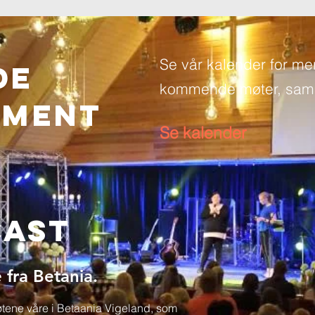
Se vår kalender for me
de
kommende møter, saml
EMENT
Se kalender
cast
 fra Betania.
møtene våre i Betaania Vigeland, som