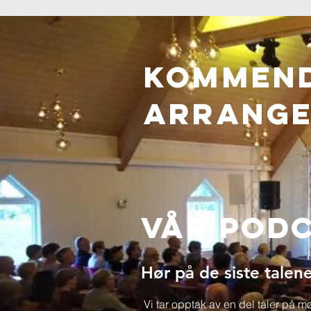
Kommen
ARRANG
Vår Pod
Hør på de siste talene
Vi tar opptak av en del taler på 