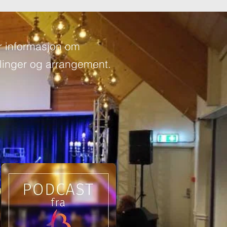
r informasjon om
inger og arrangement.