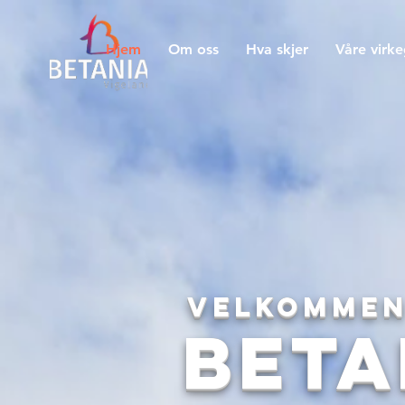
Hjem
Om oss
Hva skjer
Våre virk
Velkommen
Beta