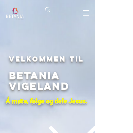
Velkommen til
Betania
Vigeland
Å møte, følge og dele Jesus.