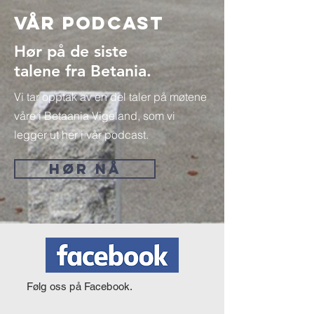
Vår Podcast
Hør på de siste
talene fra Betania.
Vi tar opptak av en del taler på møtene
våre i Betaania Vigeland, som vi
legger ut her i vår podcast.
HØR NÅ
Følg oss på Facebook.