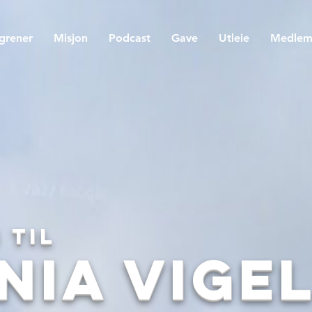
egrener
Misjon
Podcast
Gave
Utleie
Medle
 til
nia Vige