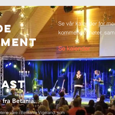
Se vår kalender for me
de
kommende møter, saml
EMENT
Se kalender
cast
 fra Betania.
møtene våre i Betaania Vigeland, som