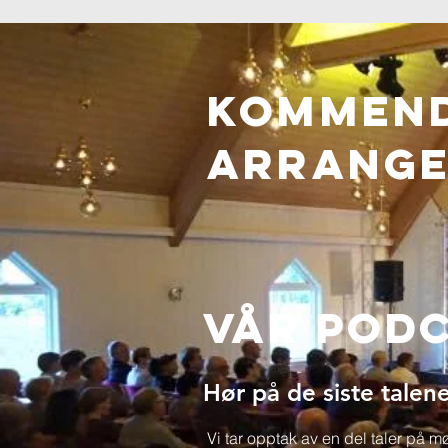
Kommen
ARRANG
Vår Pod
Hør på de siste talene
Vi tar opptak av en del taler på 