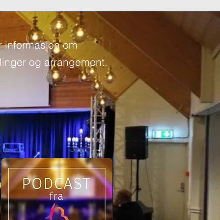
r informasjon om
inger og arrangement.