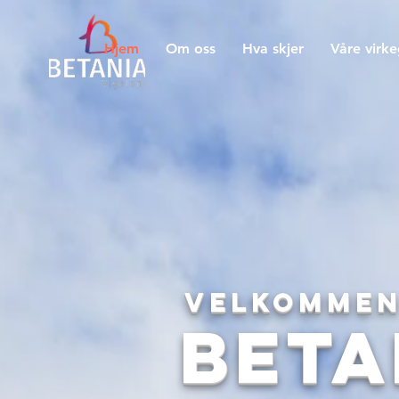
Hjem
Om oss
Hva skjer
Våre virk
Velkommen
Beta