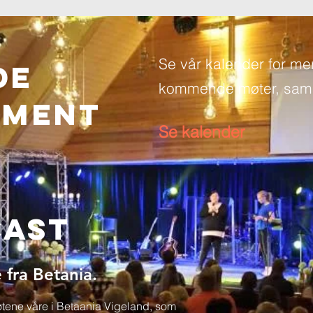
Se vår kalender for me
de
kommende møter, saml
EMENT
Se kalender
cast
 fra Betania.
møtene våre i Betaania Vigeland, som