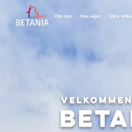
Hjem
Om oss
Hva skjer
Våre virk
Velkommen
Beta