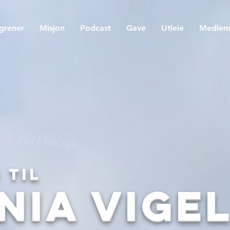
egrener
Misjon
Podcast
Gave
Utleie
Medle
 til
nia Vige