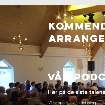
Kommen
ARRANG
Vår Pod
Hør på de siste talene
Vi tar opptak av en del taler på 