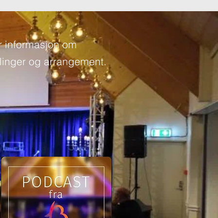
r informasjon om
inger og arrangement.