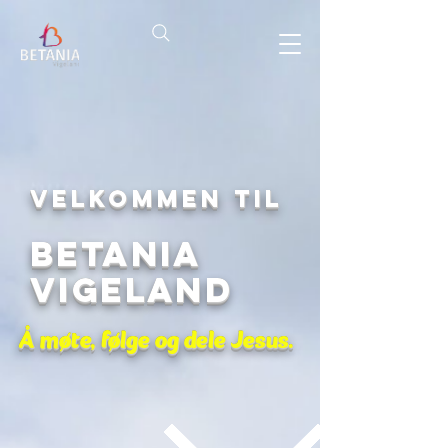
Velkommen til
Betania
Vigeland
Å møte, følge og dele Jesus.