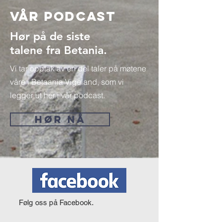
Vår Podcast
Hør på de siste
talene fra Betania.
Vi tar opptak av en del taler på møtene
våre i Betaania Vigeland, som vi
legger ut her i vår podcast.
HØR NÅ
Følg oss på Facebook.